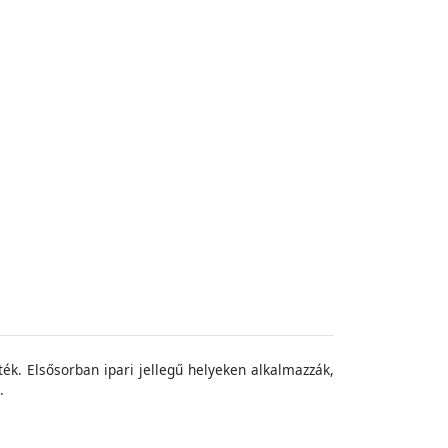
ték
.
Elsősorban
ipari
jelleg
ű
hely
eken
alkalmazzák
,
.