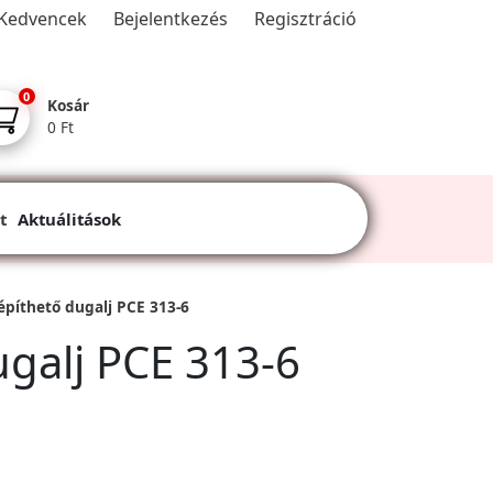
Kedvencek
Bejelentkezés
Regisztráció
0
Kosár
0 Ft
t
Aktuálitások
píthető dugalj PCE 313-6
galj PCE 313-6