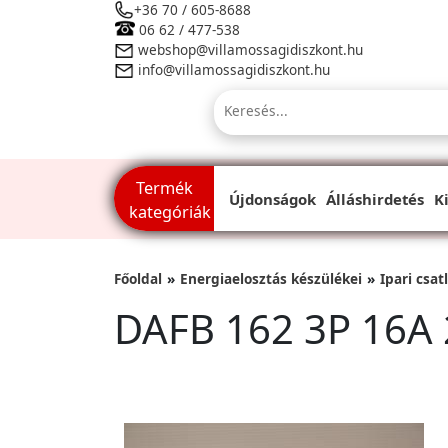
+36 70 / 605-8688
06 62 / 477-538
webshop@villamossagidiszkont.hu
info@villamossagidiszkont.hu
Termék
Újdonságok
Álláshirdetés
K
kategóriák
Főoldal
Energiaelosztás készülékei
Ipari csat
DAFB 162 3P 16A 