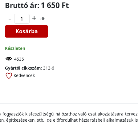
1 650 Ft
Bruttó ár:
-
+
db
Kosárba
Készleten
4535
Gyártói cikkszám:
313-6
Kedvencek
s
fogyasztók
kisfeszültség
ű
hálózathoz
való csatlakoztatására
tervez
en
,
építkezéseken
,
stb
., de
előfordulhat
háztartásbeli alkalmazásuk
is