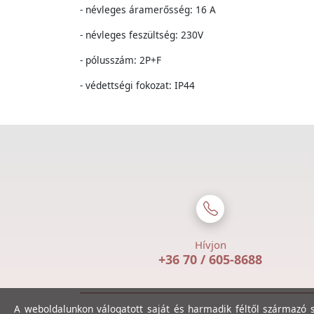
- névleges áramerősség: 16 A
- névleges feszültség: 230V
- pólusszám: 2P+F
- védettségi fokozat: IP44
Hívjon
+36 70 / 605-8688
A weboldalunkon válogatott saját és harmadik féltől származó sü