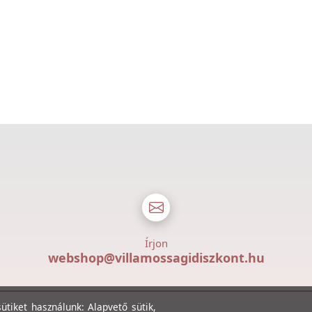
Írjon
webshop@villamossagidiszkont.hu
tiket használunk: Alapvető sütik,