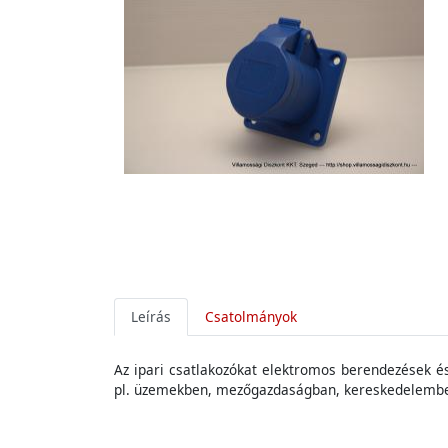
Leírás
Csatolmányok
Az
ipari
csatlakozókat
elektromos
berendezések
é
pl
.
üzemekben
,
mezőgazdaságban
,
kereskedelemb