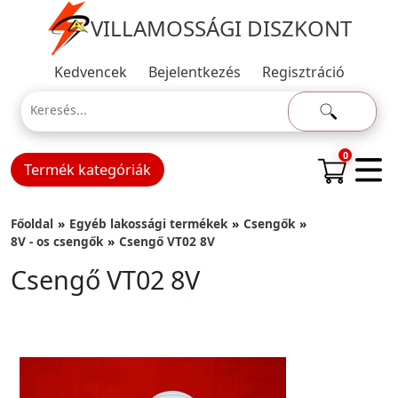
VILLAMOSSÁGI DISZKONT
Kedvencek
Bejelentkezés
Regisztráció
0
Termék kategóriák
Főoldal
Egyéb lakossági termékek
Csengők
8V - os csengők
Csengő VT02 8V
Csengő VT02 8V