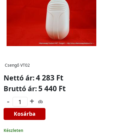
Csengő VT02
4 283 Ft
Nettó ár:
5 440 Ft
Bruttó ár:
-
+
db
Kosárba
Készleten