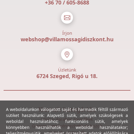
+36 70 / 605-8688
Írjon
webshop@villamossagidiszkont.hu
Üzletünk
6724 Szeged, Rigó u 18.
Kiemelt kategóriák
A weboldalunkon válogatott saját és harmadik féltől származó
sütiket használunk: Alapvető sütik, amelyek szükségesek a
Utolsó darabos termékek
weboldal használatához; funkcionális sütik, amelyek
Gewiss szerelvényezhető dobozok
könnyebben használhatók a weboldal használatakor;
Csövek, csatornák
teljesítmény-sütik, amelyeket összesített adatok előállítására