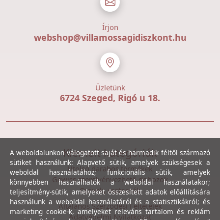
Írjon
webshop@villamossagidiszkont.hu
Üzletünk
6724 Szeged, Rigó u 18.
Kiemelt kategóriák
A weboldalunkon válogatott saját és harmadik féltől származó
sütiket használunk: Alapvető sütik, amelyek szükségesek a
Utolsó darabos termékek
weboldal használatához; funkcionális sütik, amelyek
Gewiss szerelvényezhető dobozok
könnyebben használhatók a weboldal használatakor;
Csövek, csatornák
teljesítmény-sütik, amelyeket összesített adatok előállítására
használunk a weboldal használatáról és a statisztikákról; és
Általános Szerződési Feltételek
marketing cookie-k, amelyeket releváns tartalom és reklám
Adatvédelmi Nyilatkozat