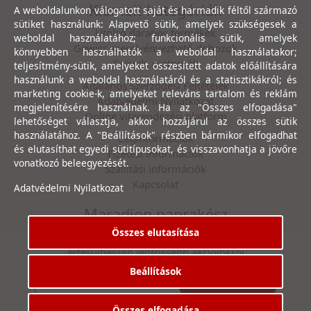
Kiemelt kategóriák
A weboldalunkon válogatott saját és harmadik féltől származó
sütiket használunk: Alapvető sütik, amelyek szükségesek a
Utolsó darabos termékek
weboldal használatához; funkcionális sütik, amelyek
Gewiss szerelvényezhető dobozok
könnyebben használhatók a weboldal használatakor;
Csövek, csatornák
teljesítmény-sütik, amelyeket összesített adatok előállítására
használunk a weboldal használatáról és a statisztikákról; és
Általános Szerződési Feltételek
marketing cookie-k, amelyeket releváns tartalom és reklám
Adatvédelmi Nyilatkozat
megjelenítésére használnak. Ha az "Összes elfogadása"
Online vitarendezési platform
lehetőséget választja, akkor hozzájárul az összes sütik
használatához. A "Beállítások" részben bármikor elfogadhat
Céginformációk
és elutasíthat egyedi sütitípusokat, és visszavonhatja a jövőre
Fizetési információk
vonatkozó beleegyezését.
Szállítási információk
Kapcsolat
Adatvédelmi Nyilatkozat
Maradjon naprakész
Összes elutasítása
Íratkozzon fel hírlevelünkre, hogy első kézből
értesülhessen legfrissebb akcióinkról
Beállítások
Feliratkozás
Elfogadom az
Adatvédelmi Nyilatkozat
ot.
Összes elfogadása