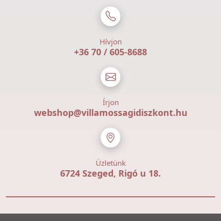
Hívjon
+36 70 / 605-8688
Írjon
webshop@villamossagidiszkont.hu
Üzletünk
6724 Szeged, Rigó u 18.