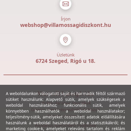
Írjon
webshop@villamossagidiszkont.hu
Üzletünk
6724 Szeged, Rigó u 18.
Kiemelt kategóriák
A weboldalunkon válogatott saját és harmadik féltől származó
sütiket használunk: Alapvető sütik, amelyek szükségesek a
Utolsó darabos termékek
weboldal használatához; funkcionális sütik, amelyek
Gewiss szerelvényezhető dobozok
könnyebben használhatók a weboldal használatakor;
Csövek, csatornák
teljesítmény-sütik, amelyeket összesített adatok előállítására
használunk a weboldal használatáról és a statisztikákról; és
Általános Szerződési Feltételek
marketing cookie-k, amelyeket releváns tartalom és reklám