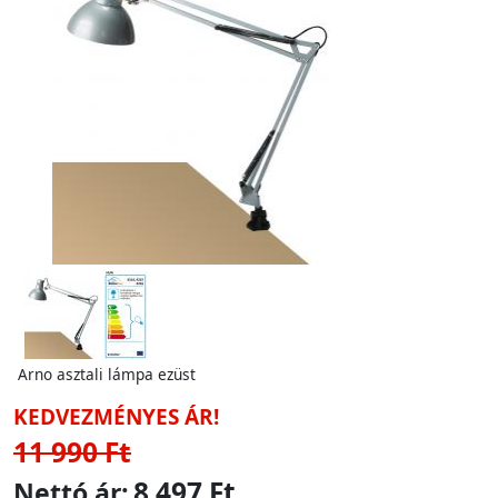
Arno asztali lámpa ezüst
KEDVEZMÉNYES ÁR!
11 990 Ft
8 497 Ft
Nettó ár: