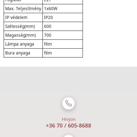
Max. Teljesítmény
1x60W
IP védelem
IP20
Szélesség(mm)
600
Magasság(mm)
700
Lámpa anyaga
fém
Bura anyaga
fém
Hívjon
+36 70 / 605-8688