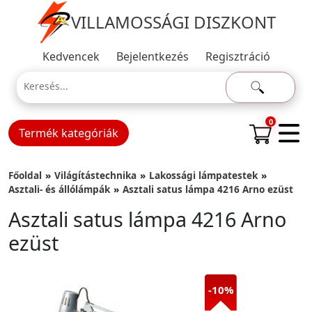
VILLAMOSSÁGI DISZKONT
Kedvencek
Bejelentkezés
Regisztráció
0
Termék kategóriák
Főoldal
Világítástechnika
Lakossági lámpatestek
Asztali- és állólámpák
Asztali satus lámpa 4216 Arno ezüst
Asztali satus lámpa 4216 Arno
ezüst
-10%