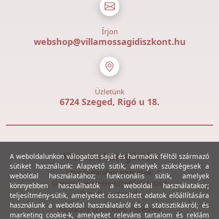
Írjon
webshop@villamossagidiszkont.hu
Üzletünk
6724 Szeged, Rigó u 18.
Kiemelt kategóriák
A weboldalunkon válogatott saját és harmadik féltől származó
sütiket használunk: Alapvető sütik, amelyek szükségesek a
Utolsó darabos termékek
weboldal használatához; funkcionális sütik, amelyek
Gewiss szerelvényezhető dobozok
könnyebben használhatók a weboldal használatakor;
Csövek, csatornák
teljesítmény-sütik, amelyeket összesített adatok előállítására
használunk a weboldal használatáról és a statisztikákról; és
Általános Szerződési Feltételek
marketing cookie-k, amelyeket releváns tartalom és reklám