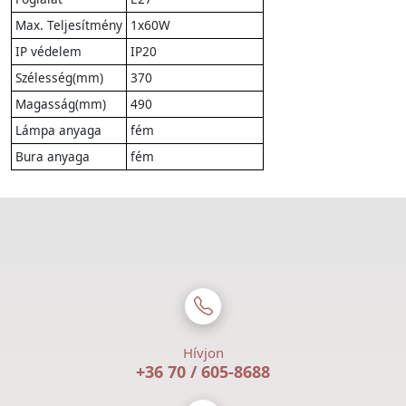
Max. Teljesítmény
1x60W
IP védelem
IP20
Szélesség(mm)
370
Magasság(mm)
490
Lámpa anyaga
fém
Bura anyaga
fém
Hívjon
+36 70 / 605-8688