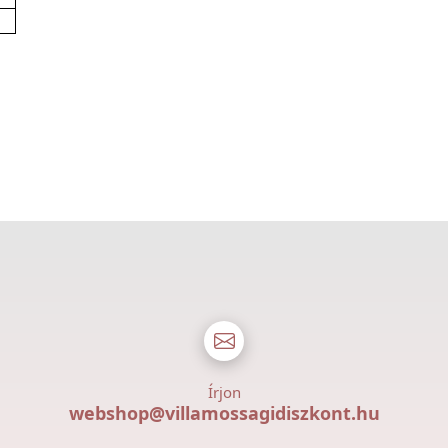
Írjon
webshop@villamossagidiszkont.hu