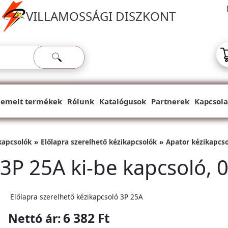
VILLAMOSSÁGI DISZKONT
iemelt termékek
Rólunk
Katalógusok
Partnerek
Kapcsola
ikapcsolók
Előlapra szerelhető kézikapcsolók
Apator kézikapcs
P 25A ki-be kapcsoló, 0
Előlapra szerelhető kézikapcsoló 3P 25A
6 382 Ft
Nettó ár: