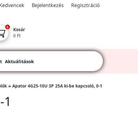
Kedvencek
Bejelentkezés
Regisztráció
0
Kosár
0 Ft
t
Aktuálitások
olók
Apator 4G25-10U 3P 25A ki-be kapcsoló, 0-1
-1