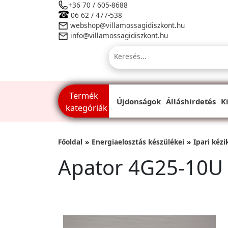
+36 70 / 605-8688
06 62 / 477-538
webshop@villamossagidiszkont.hu
info@villamossagidiszkont.hu
Termék
Újdonságok
Álláshirdetés
K
kategóriák
Főoldal
Energiaelosztás készülékei
Ipari kéz
Apator 4G25-10U 3