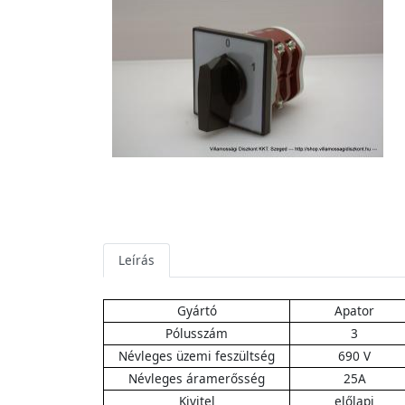
Leírás
Gyártó
Apator
Pólusszám
3
Névleges üzemi feszültség
690 V
Névleges áramerősség
25A
Kivitel
előlapi