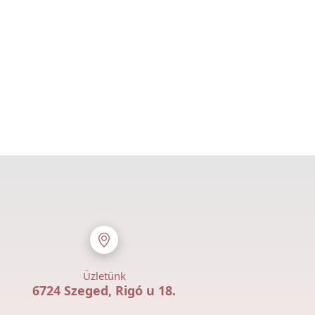
Üzletünk
6724 Szeged, Rigó u 18.