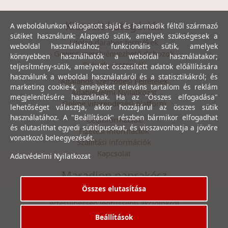
Kiemelt kategóriák
A weboldalunkon válogatott saját és harmadik féltől származó
sütiket használunk: Alapvető sütik, amelyek szükségesek a
Utolsó darabos termékek
weboldal használatához; funkcionális sütik, amelyek
Gewiss szerelvényezhető dobozok
könnyebben használhatók a weboldal használatakor;
Csövek, csatornák
teljesítmény-sütik, amelyeket összesített adatok előállítására
használunk a weboldal használatáról és a statisztikákról; és
Általános Szerződési Feltételek
marketing cookie-k, amelyeket releváns tartalom és reklám
Adatvédelmi Nyilatkozat
megjelenítésére használnak. Ha az "Összes elfogadása"
Online vitarendezési platform
lehetőséget választja, akkor hozzájárul az összes sütik
használatához. A "Beállítások" részben bármikor elfogadhat
Céginformációk
és elutasíthat egyedi sütitípusokat, és visszavonhatja a jövőre
Fizetési információk
vonatkozó beleegyezését.
Szállítási információk
Kapcsolat
Adatvédelmi Nyilatkozat
Maradjon naprakész
Összes elutasítása
Íratkozzon fel hírlevelünkre, hogy első kézből
értesülhessen legfrissebb akcióinkról
Beállítások
Feliratkozás