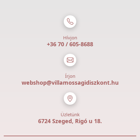
Hívjon
+36 70 / 605-8688
Írjon
webshop@villamossagidiszkont.hu
Üzletünk
6724 Szeged, Rigó u 18.