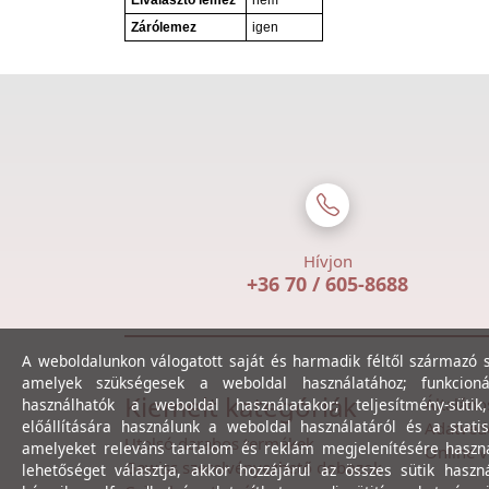
Elválasztó lemez
nem
Zárólemez
igen
Hívjon
+36 70 / 605-8688
A weboldalunkon válogatott saját és harmadik féltől származó sü
amelyek szükségesek a weboldal használatához; funkcioná
Kiemelt kategóriák
Általáno
használhatók a weboldal használatakor; teljesítmény-sütik
előállítására használunk a weboldal használatáról és a statis
Adatvéde
Utolsó darabos termékek
amelyeket releváns tartalom és reklám megjelenítésére haszn
Online v
Gewiss szerelvényezhető dobozok
lehetőséget választja, akkor hozzájárul az összes sütik haszn