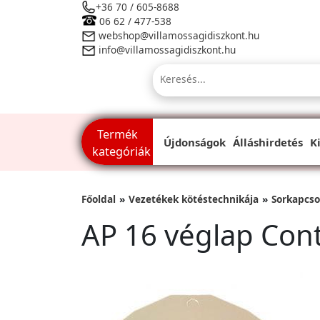
+36 70 / 605-8688
06 62 / 477-538
webshop@villamossagidiszkont.hu
info@villamossagidiszkont.hu
Termék
Újdonságok
Álláshirdetés
K
kategóriák
Főoldal
Vezetékek kötéstechnikája
Sorkapcs
AP 16 véglap Cont