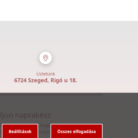
Üzletünk
6724 Szeged, Rigó u 18.
jon naprakész
n fel hírlevelünkre, hogy első kézből
Beállítások
Összes elfogadása
ssen legfrissebb akcióinkról