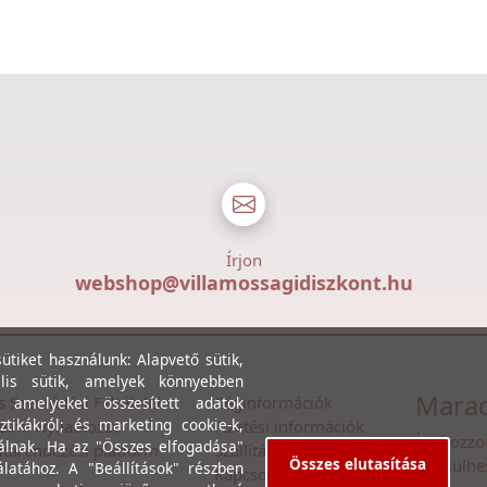
Írjon
webshop@villamossagidiszkont.hu
tiket használunk: Alapvető sütik,
lis sütik, amelyek könnyebben
Marad
s Szerződési Feltételek
Céginformációk
, amelyeket összesített adatok
ztikákról; és marketing cookie-k,
lmi Nyilatkozat
Fizetési információk
Íratkozzo
álnak. Ha az "Összes elfogadása"
itarendezési platform
Szállítási információk
Összes elutasítása
értesülhe
álatához. A "Beállítások" részben
Kapcsolat