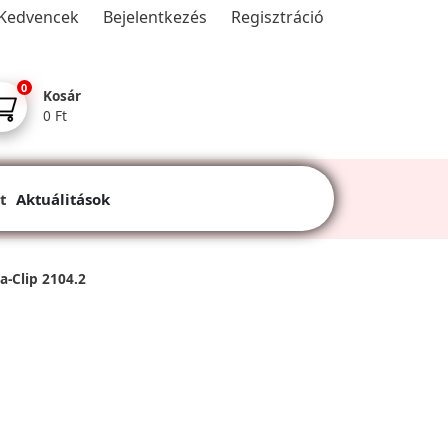
Kedvencek
Bejelentkezés
Regisztráció
0
Kosár
0 Ft
t
Aktuálitások
a-Clip 2104.2