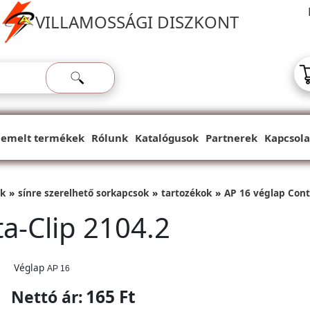
VILLAMOSSÁGI DISZKONT
iemelt termékek
Rólunk
Katalógusok
Partnerek
Kapcsola
ok
sínre szerelhető sorkapcsok
tartozékok
AP 16 véglap Cont
a-Clip 2104.2
Véglap
AP 16
165 Ft
Nettó ár: