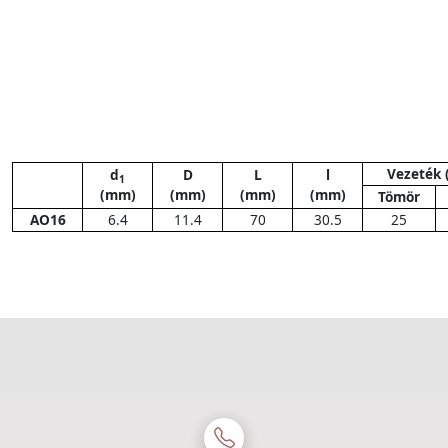
Vezeték
d
D
L
l
1
(mm)
(mm)
(mm)
(mm)
Tömör
AO16
6.4
11.4
70
30.5
25