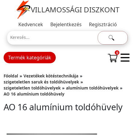
VILLAMOSSÁGI DISZKONT
Kedvencek
Bejelentkezés
Regisztráció
0
Termék kategóriák
Főoldal
Vezetékek kötéstechnikája
szigeteletlen saruk és toldóhüvelyek
szigeteletlen toldóhüvelyek
alumínium toldóhüvelyek
AO 16 alumínium toldóhüvely
AO 16 alumínium toldóhüvely