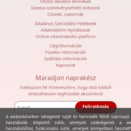
Utolsó darabos termékek
Gewiss szerelvényezhető dobozok
Csövek, csatornák
Általános Szerződési Feltételek
Adatvédelmi Nyilatkozat
Online vitarendezési platform
Céginformációk
Fizetési információk
Szállítási információk
Kapcsolat
Maradjon naprakész
Íratkozzon fel hírlevelünkre, hogy első kézből
értesülhessen legfrissebb akcióinkról
Feliratkozás
A weboldalunkon válogatott saját és harmadik féltől származó 
Elfogadom az
Adatvédelmi Nyilatkozat
ot.
használunk: Alapvető sütik, amelyek szükségesek a we
© Minden jog fenntartva. Villamossági Diszkont Kkt. 2012. Készítette:
I.T.C.
használatához; funkcionális sütik, amelyek könnyebben használ