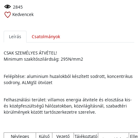
2845
Kedvencek
Leírás
Csatolmányok
CSAK SZEMÉLYES ÁTVÉTEL!
Minimum szakítószilárdság: 295N/mm2
Felépítése: aluminium huzalokból készített sodrott, koncentrikus
sodrony, ALMgSI ötvözet
Felhasználási terület: villamos energia átvitele és elosztása kis-
és középfeszültségű hálózatokban, közvilágításnál, szabadtéri
körülmények között tartószerkezetre szerelve.
Névleges
Külső
Vezető
Tájékoztató
Elle