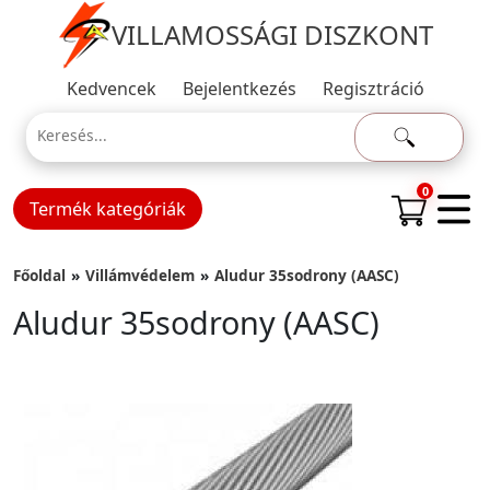
VILLAMOSSÁGI DISZKONT
Kedvencek
Bejelentkezés
Regisztráció
0
Termék kategóriák
Főoldal
Villámvédelem
Aludur 35sodrony (AASC)
Aludur 35sodrony (AASC)