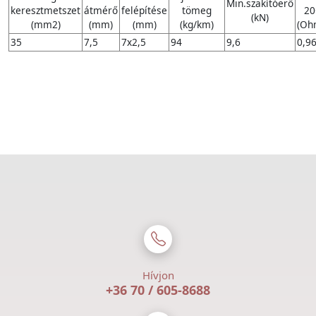
Min.szakítóerő
keresztmetszet
átmérő
felépítése
tömeg
20
(kN)
(mm2)
(mm)
(mm)
(kg/km)
(Oh
35
7,5
7x2,5
94
9,6
0,9
Hívjon
+36 70 / 605-8688