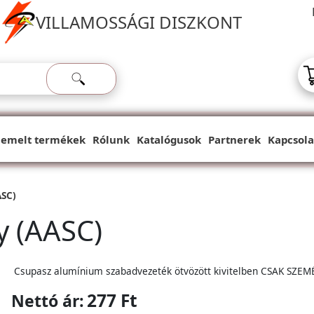
VILLAMOSSÁGI DISZKONT
iemelt termékek
Rólunk
Katalógusok
Partnerek
Kapcsola
ASC)
y (AASC)
Csupasz alumínium szabadvezeték ötvözött kivitelben CSAK SZEM
277 Ft
Nettó ár: