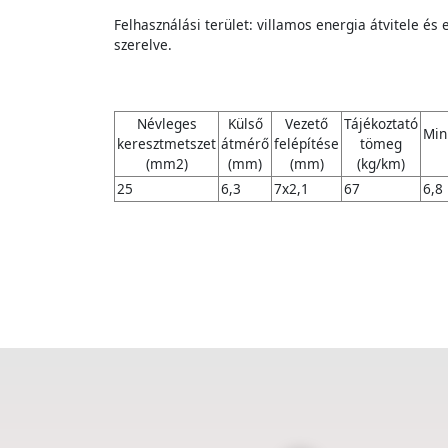
Felhasználási terület: villamos energia átvitele és
szerelve.
Névleges
Külső
Vezető
Tájékoztató
Min
keresztmetszet
átmérő
felépítése
tömeg
(mm2)
(mm)
(mm)
(kg/km)
25
6,3
7x2,1
67
6,8