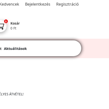
Kedvencek
Bejelentkezés
Regisztráció
0
Kosár
0 Ft
t
Aktuálitások
ÉLYES ÁTVÉTEL!