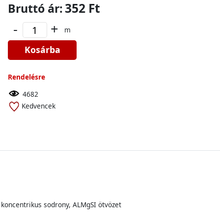
352 Ft
Bruttó ár:
-
+
m
Kosárba
Rendelésre
4682
Kedvencek
, koncentrikus sodrony, ALMgSI ötvözet