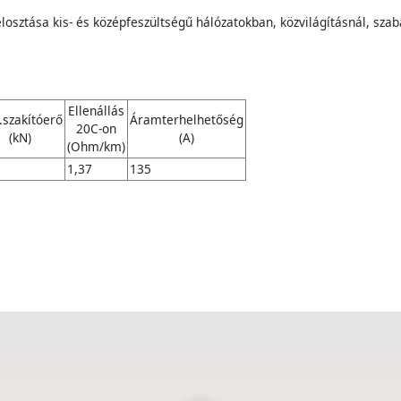
 elosztása kis- és középfeszültségű hálózatokban, közvilágításnál, sz
Ellenállás
.szakítóerő
Áramterhelhetőség
20C-on
(kN)
(A)
(Ohm/km)
1,37
135