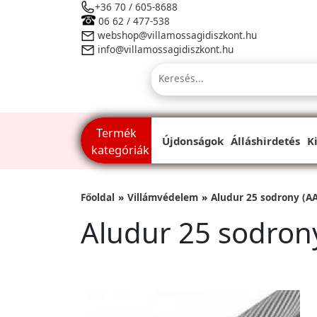
+36 70 / 605-8688
06 62 / 477-538
webshop@villamossagidiszkont.hu
info@villamossagidiszkont.hu
Termék
Újdonságok
Álláshirdetés
K
kategóriák
Főoldal
Villámvédelem
Aludur 25 sodrony (A
Aludur 25 sodron