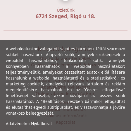
Üzletünk
6724 Szeged, Rigó u 18.
Kiemelt kategóriák
A weboldalunkon válogatott saját és harmadik féltől származó
sütiket használunk: Alapvető sütik, amelyek szükségesek a
Utolsó darabos termékek
weboldal használatához; funkcionális sütik, amelyek
Gewiss szerelvényezhető dobozok
könnyebben használhatók a weboldal használatakor;
Csövek, csatornák
teljesítmény-sütik, amelyeket összesített adatok előállítására
használunk a weboldal használatáról és a statisztikákról; és
Általános Szerződési Feltételek
marketing cookie-k, amelyeket releváns tartalom és reklám
Adatvédelmi Nyilatkozat
megjelenítésére használnak. Ha az "Összes elfogadása"
Online vitarendezési platform
lehetőséget választja, akkor hozzájárul az összes sütik
használatához. A "Beállítások" részben bármikor elfogadhat
Céginformációk
és elutasíthat egyedi sütitípusokat, és visszavonhatja a jövőre
Fizetési információk
vonatkozó beleegyezését.
Szállítási információk
Kapcsolat
Adatvédelmi Nyilatkozat