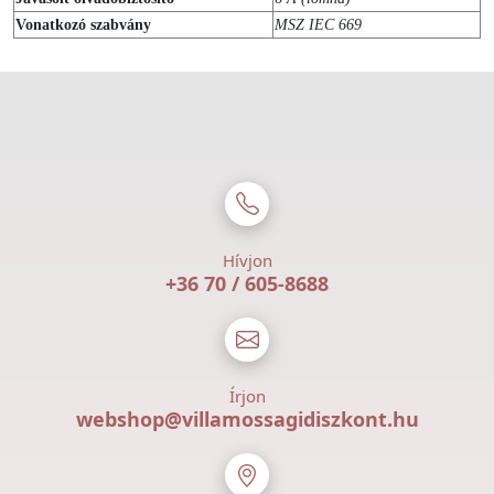
Vonatkozó szabvány
MSZ IEC 669
Hívjon
+36 70 / 605-8688
Írjon
webshop@villamossagidiszkont.hu