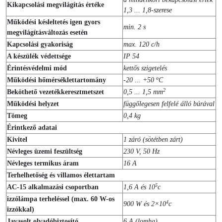
Kikapcsolási megvilágítás értéke
1,3 ... 1,8-szerese
Működési késleltetés igen gyors
min. 2 s
megvilágításváltozás esetén
Kapcsolási gyakoriság
max. 120 c/h
A készülék védettsége
IP 54
Érintésvédelmi mód
kettős szigetelés
o
Működési hőmérséklettartomány
-20 ... +50
C
2
Beköthető vezetékkeresztmetszet
0,5 ... 1,5 mm
Működési helyzet
függőlegesen felfelé álló búrával
Tömeg
0,4 kg
Érintkező adatai
Kivitel
1 záró (sötétben zárt)
Névleges üzemi feszültség
230 V, 50 Hz
Névleges termikus áram
16 A
Terhelhetőség és villamos élettartam
5
AC-15 alkalmazási csoportban
1,6 A és 10
c
izzólámpa terheléssel (max. 60 W-os
4
900 W és 2×10
c
izzókkal)
Javasolt olvadóbiztosító
6 A (lomha)