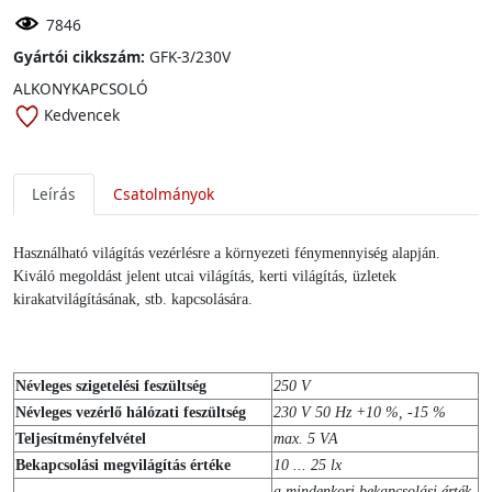
7846
Gyártói cikkszám:
GFK-3/230V
ALKONYKAPCSOLÓ
Kedvencek
Leírás
Csatolmányok
Használható világítás vezérlésre a környezeti fénymennyiség alapján.
Kiváló megoldást jelent utcai világítás, kerti világítás, üzletek
kirakatvilágításának, stb. kapcsolására.
Névleges szigetelési feszültség
250 V
Névleges vezérlő hálózati feszültség
230 V 50 Hz +10 %, -15 %
Teljesítményfelvétel
max. 5 VA
Bekapcsolási megvilágítás értéke
10 ... 25 lx
a mindenkori bekapcsolási érték